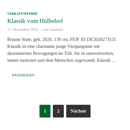
VERKAUFSPFERDE
Klassík vom Hülbehof
17. November 2025
-
von
Gundula
Braune Stute, geb. 2020, 139 cm, FEIF ID DE2020273151
Klassík ist eine charmante junge Viergangstute mit
akzentuierten Bewegungen im Tölt. Sie ist unerschrocken,
immer motiviert und dem Menschen zugewandt. Klassík …
WEITERLESEN
1
2
Nächste