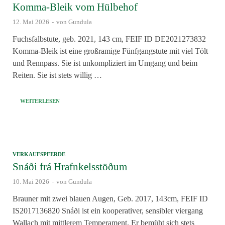
Komma-Bleik vom Hülbehof
12. Mai 2026
-
von
Gundula
Fuchsfalbstute, geb. 2021, 143 cm, FEIF ID DE2021273832
Komma-Bleik ist eine großramige Fünfgangstute mit viel Tölt
und Rennpass. Sie ist unkompliziert im Umgang und beim
Reiten. Sie ist stets willig …
WEITERLESEN
VERKAUFSPFERDE
Snáði frá Hrafnkelsstöðum
10. Mai 2026
-
von
Gundula
Brauner mit zwei blauen Augen, Geb. 2017, 143cm, FEIF ID
IS2017136820 Snáði ist ein kooperativer, sensibler viergang
Wallach mit mittlerem Temperament. Er bemüht sich stets